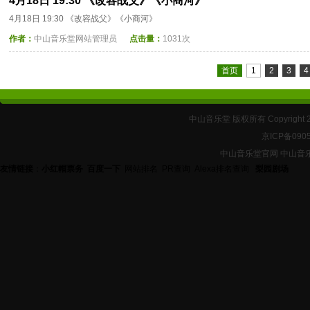
4月18日 19:30 《改容战父》《小商河》
4月18日 19:30 《改容战父》《小商河》
作者：
中山音乐堂网站管理员
点击量：
1031次
首页
1
2
3
4
中山音乐堂 版权所有 Copyright 
京ICP备090
中山音乐堂官网 中山音
友情链接
：
小红帽票务
百度一下
网站排名
PR查询
Alexa排名查询
梨园剧场