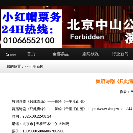
首页
全部票品
剧院概况
行业新闻
您的位置：
>>
行业新闻
舞蹈诗剧《只此
作者：网
舞蹈诗剧《只此青绿》——舞绘《千里江山图》
舞蹈诗剧《只此青绿》——舞绘《千里江山图》
https://www.xhmpw.com/t44
时间：2025.08.22-08.24
场馆：北京市 | 天桥艺术中心-大剧场
票价：100/380/580/680/780/980