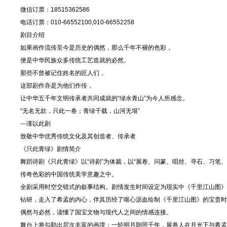
微信订票：18515362586
电话订票：010-66552100,010-66552258
剧目介绍
如果画作流传至今是历史的偶然，那么千年不褪的色彩，
便是中华民族众多传统工艺造就的必然。
那些不曾被记住姓名的匠人们，
这部剧作亦是为他们作传，
让中华五千年文明传承者共同成就的“绿水青山”为今人所感念。
“无名无款，只此一卷；青绿千载，山河无垠”
---谨以此剧
致敬中华优秀传统文化及其创造者、传承者
《只此青绿》剧情简介
舞蹈诗剧《只此青绿》以“诗剧”为体裁，以“展卷、问篆、唱丝、寻石、习笔
传奇色彩的中国传统美学意趣之中。
全剧采用时空交错式的叙事结构。剧情发生时间设定为现实中《千里江山图》
钻研，走入了希孟的内心，伴其历经了呕心沥血绘制《千里江山图》的宝贵时光
偶然与必然，读懂了国宝文物与现代人之间的情感连接。
舞台上将勾勒出层次丰富的画境：一轮明月朗照千年，展卷人在月光下与希孟