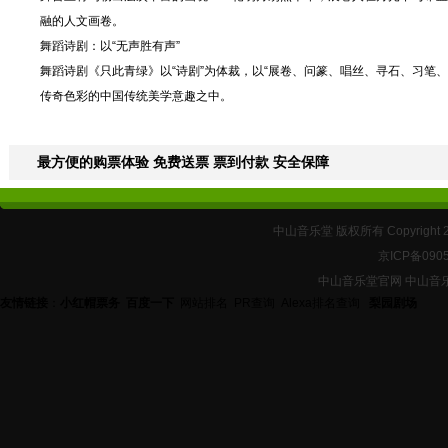
融的人文画卷。
舞蹈诗剧：以“无声胜有声”
舞蹈诗剧《只此青绿》以“诗剧”为体裁，以“展卷、问篆、唱丝、寻石、习笔
传奇色彩的中国传统美学意趣之中。
最方便的购票体验 免费送票 票到付款 安全保障
中山音乐堂 版权所有 Copyright 
京ICP备090
中山音乐堂官网 中山音
友情链接
：
小红帽票务
百度一下
网站排名
PR查询
Alexa排名查询
梨园剧场